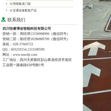
情报板龙门架
交通设备配套产品
联系我们
四川恒睿博创智能科技有限公司
营销一部：周经理
13330998999
（
微信同号
）
营销二部：陈经理
18280089709
（
微信同号
）
座机：
028-37669722
QQ
：
603210154,1211100599
网址：
www.mscdjt.com
工厂地址：
四川天府新区彭山青龙经济开发区
工业西一路南段620号附1号