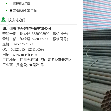
情报板龙门架
交通设备配套产品
联系我们
四川恒睿博创智能科技有限公司
营销一部：周经理
13330998999
（
微信同号
）
营销二部：陈经理
18280089709
（
微信同号
）
座机：
028-37669722
QQ
：
603210154,1211100599
网址：
www.mscdjt.com
工厂地址：
四川天府新区彭山青龙经济开发区
工业西一路南段620号附1号