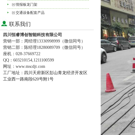
情报板龙门架
交通设备配套产品
联系我们
四川恒睿博创智能科技有限公司
营销一部：周经理
13330998999
（
微信同号
）
营销二部：陈经理
18280089709
（
微信同号
）
座机：
028-37669722
QQ
：
603210154,1211100599
网址：
www.mscdjt.com
工厂地址：
四川天府新区彭山青龙经济开发区
工业西一路南段620号附1号